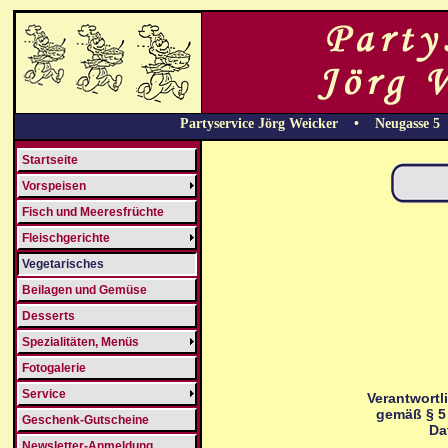
Partyservice Jörg Weicker • Neugasse 
Startseite
Vorspeisen
Fisch und Meeresfrüchte
Fleischgerichte
Vegetarisches
Beilagen und Gemüse
Desserts
Spezialitäten, Menüs
Fotogalerie
Service
Verantwortli
gemäß
§ 5
Geschenk-Gutscheine
Da
Newsletter-Anmeldung