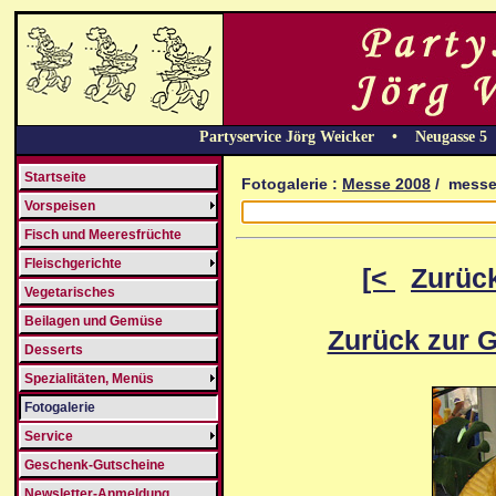
Partyservice Jörg Weicker • Neugasse 
Startseite
Fotogalerie :
Messe 2008
/ messe
Vorspeisen
Fisch und Meeresfrüchte
Fleischgerichte
[<
Zurüc
Vegetarisches
Beilagen und Gemüse
Zurück zur G
Desserts
Spezialitäten, Menüs
Fotogalerie
Service
Geschenk-Gutscheine
Newsletter-Anmeldung