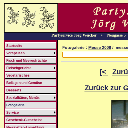
Partyservice Jörg Weicker • Neugasse 
Startseite
Fotogalerie :
Messe 2008
/ messe
Vorspeisen
Fisch und Meeresfrüchte
Fleischgerichte
[<
Zurü
Vegetarisches
Beilagen und Gemüse
Zurück zur G
Desserts
Spezialitäten, Menüs
Fotogalerie
Service
Geschenk-Gutscheine
Newsletter-Anmeldung