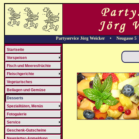
Partyservice Jörg Weicker • Neugasse 
Startseite
Vorspeisen
Fisch und Meeresfrüchte
Fleischgerichte
Vegetarisches
Beilagen und Gemüse
Desserts
Spezialitäten, Menüs
Fotogalerie
Service
Geschenk-Gutscheine
Newsletter-Anmeldung