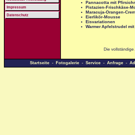
Pannacotta mit Pfirsich
Pistazien-Frischkäse-M
Impressum
Maracuja-Orangen-Cre
Datenschutz
Eierlikör-Mousse
Eisvariationen
Warmer Apfelstrudel mit 
Die vollständig
-
-
-
-
Startseite
Fotogalerie
Service
Anfrage
Ad